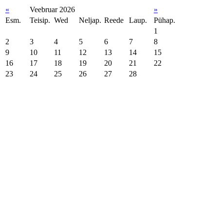
«
Veebruar 2026
»
Esm.
Teisip.
Wed
Neljap.
Reede
Laup.
Pühap.
1
2
3
4
5
6
7
8
9
10
11
12
13
14
15
16
17
18
19
20
21
22
23
24
25
26
27
28