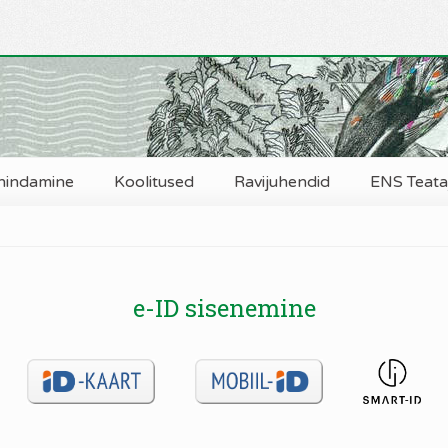
hindamine
Koolitused
Ravijuhendid
ENS Teataj
e-ID sisenemine