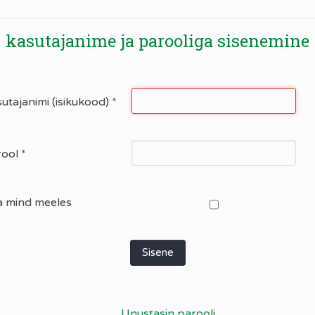
kasutajanime ja parooliga sisenemine
utajanimi (isikukood)
*
rool
*
a mind meeles
Sisene
Unustasin parooli