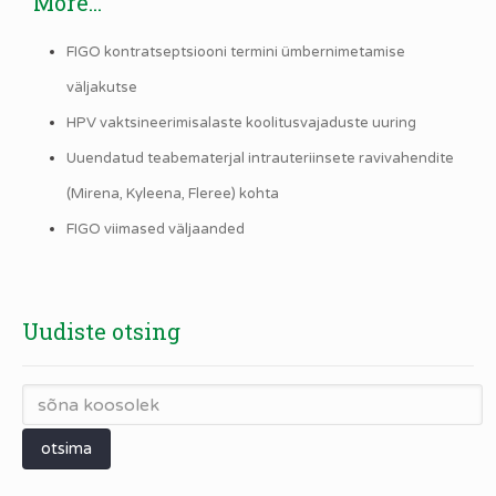
More...
FIGO kontratseptsiooni termini ümbernimetamise
väljakutse
HPV vaktsineerimisalaste koolitusvajaduste uuring
Uuendatud teabematerjal intrauteriinsete ravivahendite
(Mirena, Kyleena, Fleree) kohta
FIGO viimased väljaanded
Uudiste otsing