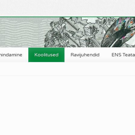
hindamine
Koolitused
Ravijuhendid
ENS Teataj