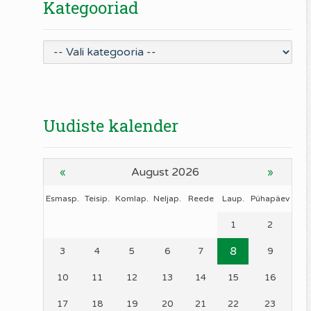
Kategooriad
Uudiste kalender
August 2026
«
»
Esmasp.
Teisip.
Komlap.
Neljap.
Reede
Laup.
Pühapäev
1
2
8
3
4
5
6
7
9
10
11
12
13
14
15
16
17
18
19
20
21
22
23