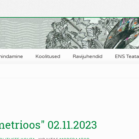
hindamine
Koolitused
Ravijuhendid
ENS Teataj
trioos" 02.11.2023