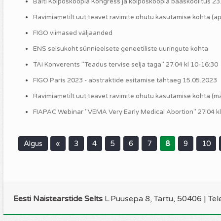
Balti Kolposkoopia Kongress ja kolposkoopia baaskoolitus 23
Ravimiametilt uut teavet ravimite ohutu kasutamise kohta (apr
FIGO viimased väljaanded
ENS seisukoht sünnieelsete geneetiliste uuringute kohta
TAI Konverents "Teadus tervise selja taga" 27.04 kl 10-16:30
FIGO Paris 2023 - abstraktide esitamise tähtaeg 15.05.2023
Ravimiametilt uut teavet ravimite ohutu kasutamise kohta (m
FIAPAC Webinar "VEMA Very Early Medical Abortion" 27.04 kl
Algus
«
3
4
5
6
7
8
9
10
Eesti Naistearstide Selts
L.Puusepa 8, Tartu, 50406 | Te