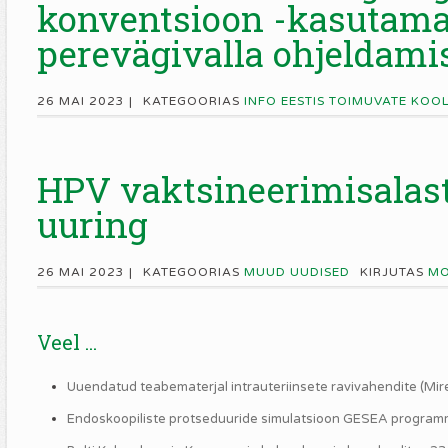
konventsioon -kasutamat
perevägivalla ohjeldamis
26 MAI 2023 |
KATEGOORIAS
INFO EESTIS TOIMUVATE KOO
HPV vaktsineerimisalast
uuring
26 MAI 2023 |
KATEGOORIAS
MUUD UUDISED
KIRJUTAS
MO
Veel ...
Uuendatud teabematerjal intrauteriinsete ravivahendite (Mire
Endoskoopiliste protseduuride simulatsioon GESEA programmi