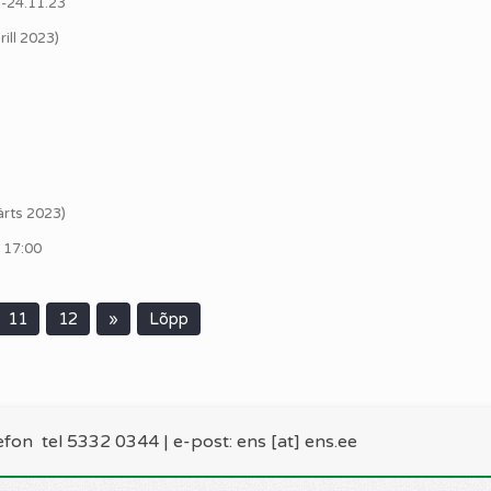
.-24.11.23
ill 2023)
ärts 2023)
 17:00
11
12
»
Lõpp
lefon
tel 5332 0344
| e-post: ens [at] ens.ee