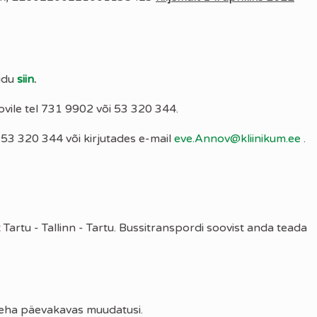
udu
siin
.
ovile tel 731 9902 või 53 320 344.
53 320 344 või kirjutades e-mail
eve.Annov@kliinikum.ee
.
 Tartu - Tallinn - Tartu. Bussitranspordi soovist anda teada
 teha päevakavas muudatusi.