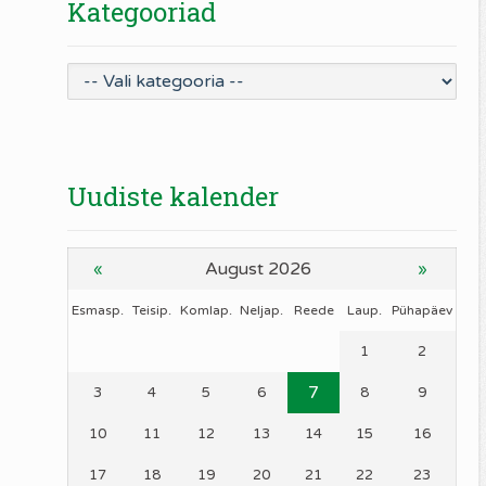
Kategooriad
Uudiste kalender
August 2026
«
»
Esmasp.
Teisip.
Komlap.
Neljap.
Reede
Laup.
Pühapäev
1
2
7
3
4
5
6
8
9
10
11
12
13
14
15
16
17
18
19
20
21
22
23