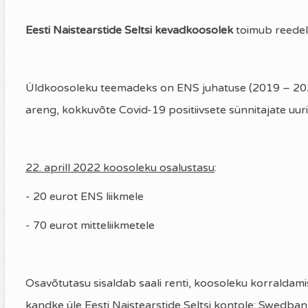
Eesti Naistearstide Seltsi kevadkoosolek
toimub reedel
Üldkoosoleku teemadeks on ENS juhatuse (2019 – 2022
areng, kokkuvõte Covid-19 positiivsete sünnitajate uur
22. aprill 2022 koosoleku osalustasu
:
- 20 eurot ENS liikmele
- 70 eurot mitteliikmetele
Osavõtutasu sisaldab saali renti, koosoleku korraldam
kandke üle Eesti Naistearstide Seltsi kontole: Swe