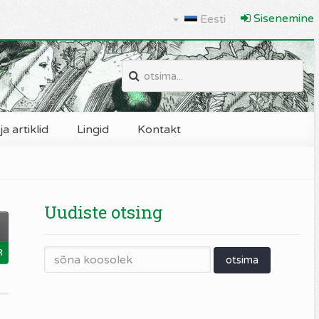
Sisenemine
Eesti
a artiklid
Lingid
Kontakt
Uudiste otsing
0
R