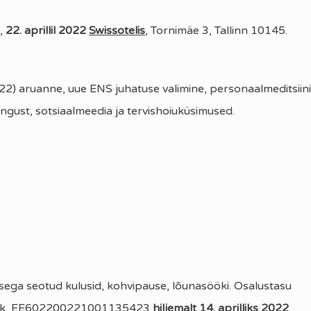
,
22. aprillil 2022
Swissotelis
, Tornimäe 3, Tallinn 10145.
) aruanne, uue ENS juhatuse valimine, personaalmeditsiini
ingust, sotsiaalmeedia ja tervishoiuküsimused.
isega seotud kulusid, kohvipause, lõunasööki. Osalustasu
dbank, EE602200221001135423
hiljemalt 14. aprilliks 2022