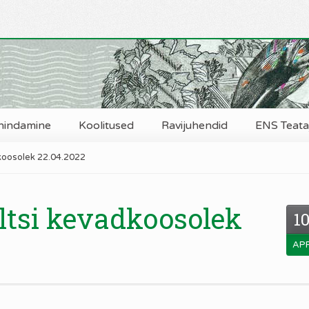
hindamine
Koolitused
Ravijuhendid
ENS Teataj
dkoosolek 22.04.2022
eltsi kevadkoosolek
1
AP