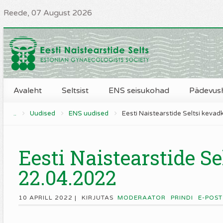
Reede, 07 August 2026
Avaleht
Seltsist
ENS seisukohad
Pädevus
..
Uudised
ENS uudised
Eesti Naistearstide Seltsi keva
Eesti Naistearstide S
22.04.2022
10 APRILL 2022 |
KIRJUTAS
MODERAATOR
PRINDI
E-POST