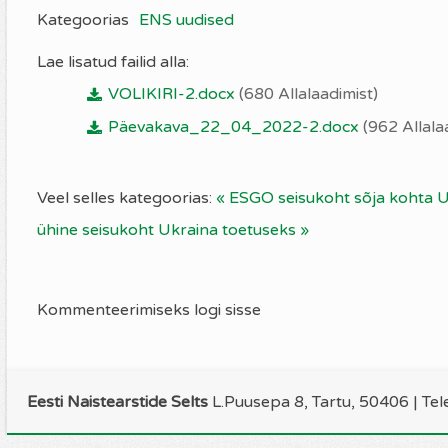
Kategoorias
ENS uudised
Lae lisatud failid alla:
VOLIKIRI-2.docx
(680 Allalaadimist)
Päevakava_22_04_2022-2.docx
(962 Allala
Veel selles kategoorias:
« ESGO seisukoht sõja kohta 
ühine seisukoht Ukraina toetuseks »
Kommenteerimiseks logi sisse
Eesti Naistearstide Selts
L.Puusepa 8, Tartu, 50406 | Te