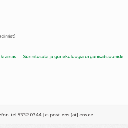
adimist)
Ukrainas
Sünnitusabi ja günekoloogia organisatsioonide
lefon
tel 5332 0344
| e-post: ens [at] ens.ee