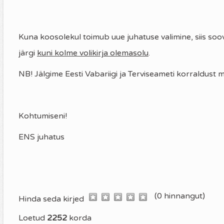
Kuna koosolekul toimub uue juhatuse valimine, siis soo
järgi
kuni kolme volikirja olemasolu
.
NB! Jälgime Eesti Vabariigi ja Terviseameti korraldust
Kohtumiseni!
ENS juhatus
(0 hinnangut)
1
2
3
4
5
Hinda seda kirjed
Loetud
2252
korda