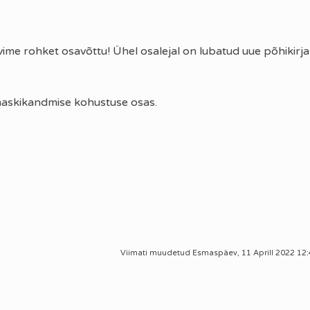
vime rohket osavõttu! Ühel osalejal on lubatud uue põhikirja
 maskikandmise kohustuse osas.
Viimati muudetud
Esmaspäev, 11 Aprill 2022 12